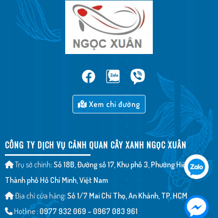
Xem chỉ đường
CÔNG TY DỊCH VỤ CẢNH QUAN CÂY XANH NGỌC XUÂN
Trụ sở chính
: Số 18B, Đường số 17, Khu phố 3, Phường Hiệp Bình,
Thành phố Hồ Chí Minh, Việt Nam
Địa chỉ cửa hàng
: Số 1/7 Mai Chí Thọ, An Khánh, TP. HCM
Hotline
: 0977 932 069 – 0967 083 961