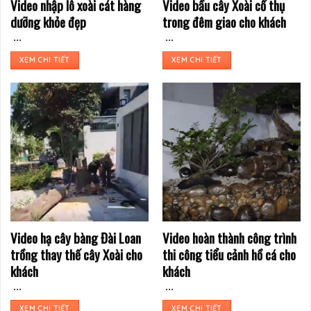
Video nhập lô xoài cát hàng
Video bầu cây Xoài cổ thụ
dưỡng khỏe đẹp
trong đêm giao cho khách
...
...
XEM CHI TIẾT
XEM CHI TIẾT
Video hạ cây bàng Đài Loan
Video hoàn thành công trình
trồng thay thế cây Xoài cho
thi công tiểu cảnh hồ cá cho
khách
khách
...
...
XEM CHI TIẾT
XEM CHI TIẾT