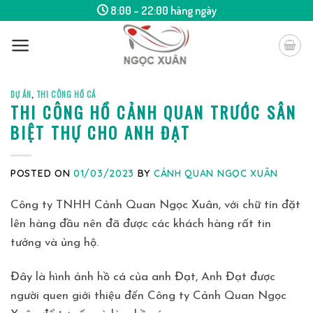
Skip
8:00 – 22:00 hàng ngày
to
content
DỰ ÁN
,
THI CÔNG HỒ CÁ
THI CÔNG HỒ CẢNH QUAN TRƯỚC SÂN
BIỆT THỰ CHO ANH ĐẠT
POSTED ON
01/03/2023
BY
CẢNH QUAN NGỌC XUÂN
Công ty TNHH Cảnh Quan Ngọc Xuân, với chữ tín đặt
lên hàng đầu nên đã được các khách hàng rất tin
tưởng và ủng hộ.
Đây là hình ảnh hồ cá của anh Đạt, Anh Đạt được
người quen giới thiệu đến Công ty Cảnh Quan Ngọc