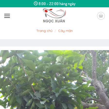
Skip
8:00 – 22:00 hàng ngày
to
content
Trang chủ
/
Cây mận