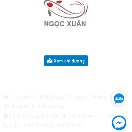
Xem chỉ đường
CÔNG TY DỊCH VỤ CẢNH QUAN CÂY XANH NGỌC XUÂN
Trụ sở chính
: Số 18B, Đường số 17, Khu phố 3, Phường Hiệp Bình,
Thành phố Hồ Chí Minh, Việt Nam
Địa chỉ cửa hàng
: Số 1/7 Mai Chí Thọ, An Khánh, TP. HCM
Hotline
: 0977 932 069 – 0967 083 961